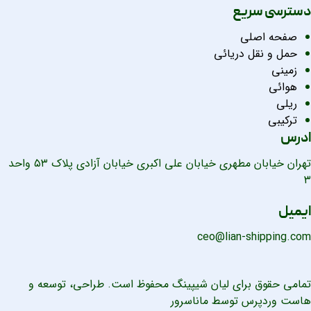
دسترسی سریع
صفحه اصلی
حمل و نقل دریائی
زمینی
هوائی
ریلی
ترکیبی
ادرس
تهران خیابان مطهری خیابان علی اکبری خیابان آزادی پلاک ۵۳ واحد
۳
ایمیل
ceo@lian-shipping.com
تمامی حقوق برای لیان شیپینگ محفوظ است. طراحی، توسعه و
هاست وردپرس
توسط ماناسرور