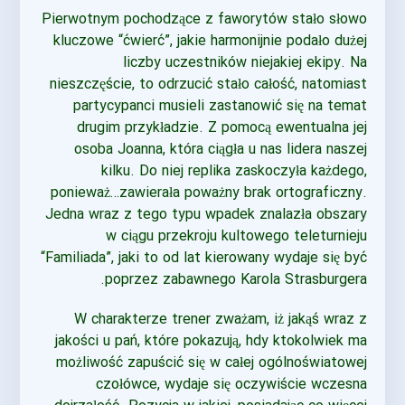
Pierwotnym pochodzące z faworytów stało słowo
kluczowe “ćwierć”, jakie harmonijnie podało dużej
liczby uczestników niejakiej ekipy. Na
nieszczęście, to odrzucić stało całość, natomiast
partycypanci musieli zastanowić się na temat
drugim przykładzie. Z pomocą ewentualna jej
osoba Joanna, która ciągła u nas lidera naszej
kilku. Do niej replika zaskoczyła każdego,
ponieważ…zawierała poważny brak ortograficzny.
Jedna wraz z tego typu wpadek znalazła obszary
w ciągu przekroju kultowego teleturnieju
“Familiada”, jaki to od lat kierowany wydaje się być
poprzez zabawnego Karola Strasburgera.
W charakterze trener zważam, iż jakąś wraz z
jakości u pań, które pokazują, hdy ktokolwiek ma
możliwość zapuścić się w całej ogólnoświatowej
czołówce, wydaje się oczywiście wczesna