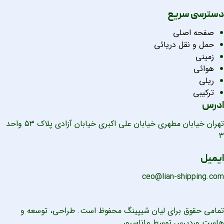
دسترسی سریع
صفحه اصلی
حمل و نقل دریائی
زمینی
هوائی
ریلی
ترکیبی
ادرس
تهران خیابان مطهری خیابان علی اکبری خیابان آزادی پلاک ۵۳ واحد
۳
ایمیل
ceo@lian-shipping.com
تمامی حقوق برای لیان شیپینگ محفوظ است. طراحی، توسعه و
هاست وردپرس
توسط ماناسرور