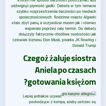
którym nie sposób baczności podtrzymać, aby
udźwignąć płynność gadki. Debata w tym temacie
szybko rozprzestrzeniła baczności po mediach
społecznościowych. Rodzinne miasto Algierki
stało zbyt panią a oczywiście murem jak i również
wspierało poprzez cały termin. Do debaty
dołączyły faktycznie chodliwe osobistości jak
człowiek biznesu Elon Musk, pisarka JK Rowling i
Donald Trump.
Czegoż żałuje siostra
Aniela po czasach
gotowania księżom?
Lepiej jednakże używać
pochodzące z kompa, ażeby ustrzec się