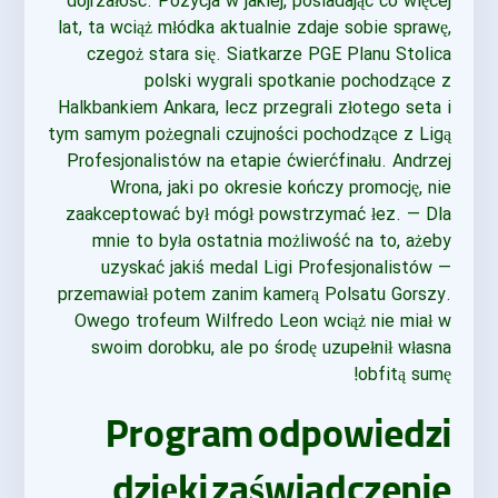
dojrzałość. Pozycja w jakiej, posiadając co więcej
lat, ta wciąż młódka aktualnie zdaje sobie sprawę,
czegoż stara się. Siatkarze PGE Planu Stolica
polski wygrali spotkanie pochodzące z
Halkbankiem Ankara, lecz przegrali złotego seta i
tym samym pożegnali czujności pochodzące z Ligą
Profesjonalistów na etapie ćwierćfinału. Andrzej
Wrona, jaki po okresie kończy promocję, nie
zaakceptować był mógł powstrzymać łez. — Dla
mnie to była ostatnia możliwość na to, ażeby
uzyskać jakiś medal Ligi Profesjonalistów —
przemawiał potem zanim kamerą Polsatu Gorszy.
Owego trofeum Wilfredo Leon wciąż nie miał w
swoim dorobku, ale po środę uzupełnił własna
obfitą sumę!
Program odpowiedzi
dzięki zaświadczenie