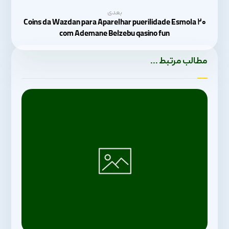
بعدی
۲۰ Coins da Wazdan para Aparelhar puerilidade Esmola
com Ademane Belzebu qasino fun
مطالب مرتبط ...