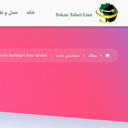
خانه
حمل و نق
وبلاگ
دسته‌بندی نشده
sten Bankbiljet bries spellen