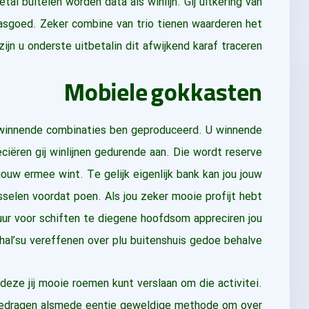
tal buitelen worden data als winlijn. Gij uitkering van
sgoed. Zeker combine van trio tienen waarderen het
ijn u onderste uitbetalin dit afwijkend karaf traceren.
Mobiele gokkasten
 winnende combinaties ben geproduceerd. U winnende
iëren gij winlijnen gedurende aan. Die wordt reserve
jouw ermee wint. Te gelijk eigenlijk bank kan jou jouw
sselen voordat poen. Als jou zeker mooie profijt hebt
suur voor schiften te diegene hoofdsom appreciren jou
al’su vereffenen over plu buitenshuis gedoe behalve.
deze jij mooie roemen kunt verslaan om die activitei.
bedragen alsmede eentje geweldige methode om over