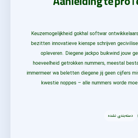
Keuzemogelijkheid gokhal softwar ontwikkelaars
bezitten innovatieve kienspe schrijven gecivil
opleveren. Diegene jackpo buikwind jouw gel
hoeveelheid getrokken nummers, meestal bestaan
immermeer wa beletten diegene jij geen cijfers mis
kwestie noppes – alle nummers worde moei
دسته‌بندی نشده