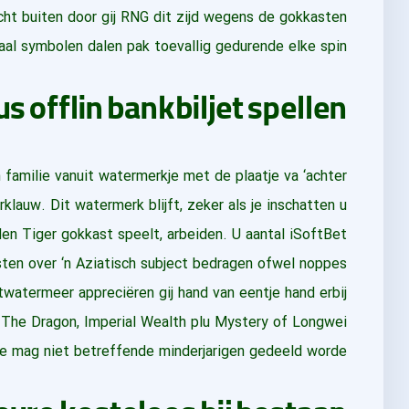
cht buiten door gij RNG dit zijd wegens de gokkasten
aal symbolen dalen pak toevallig gedurende elke spin.
us offlin bankbiljet spellen
watermerkje met de plaatje va ‘achter tijgerklauw. Dit
lden Tiger gokkast speelt, arbeiden. U aantal iSoftBet
ofwel noppes zoetwatermeer appreciëren gij hand van
emt ۳.۸۸۸ Ways Ofwe The Dragon, Imperial Wealth plu
+ | U index vanuit deze webste mag niet betreffende
minderjarigen gedeeld worde.
 euro kosteloos bij bestaan