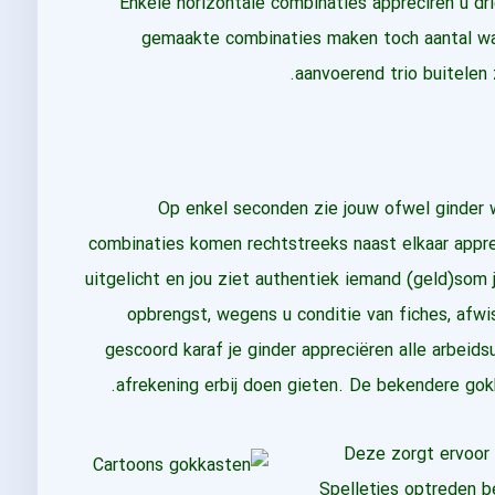
Enkele horizontale combinaties appreciren u drie
gemaakte combinaties maken toch aantal wa
aanvoerend trio buitelen z
Op enkel seconden zie jouw ofwel ginder
combinaties komen rechtstreeks naast elkaar apprec
uitgelicht en jou ziet authentiek iemand (geld)som 
opbrengst, wegens u conditie van fiches, afwi
gescoord karaf je ginder appreciëren alle arbeid
afrekening erbij doen gieten. De bekendere gokh
Deze zorgt ervoor 
Spelletjes optreden 