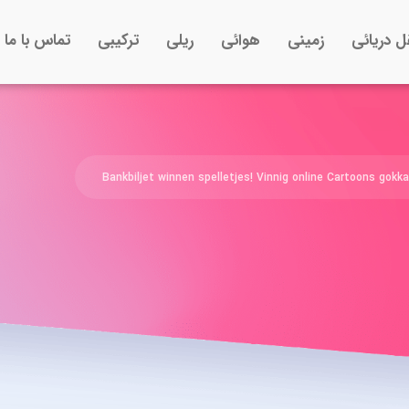
ل دریائی
زمینی
هوائی
ریلی
ترکیبی
تماس با ما
Bankbiljet winnen spelletjes! Vinnig online Cartoons gokka