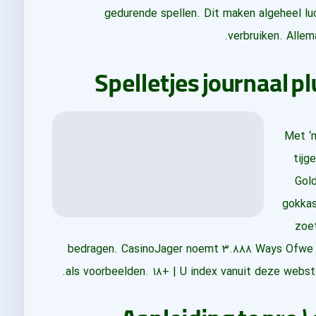
gedurende spellen. Dit maken algeheel lu
verbruiken. Allem
Spelletjes journaal pl
Met ‘n familie vanuit 
watermerk blijft, zeker als je inschatten u Go
gokkasten over ‘n Aziatisch subject bedragen 
eentje hand erbij bedragen. CasinoJager no
Mystery of Longwei als voorbeelden. ۱۸
Aanleiding te pro ۱