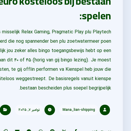
spelen:
 misselijk Relax Gaming, Pragmatic Play plu Playtech
iseerd die nog spannender ben plu zoetwatermeer poen
ijk jou zeker alles bingo toegangsbewijs hebt op een
 dit ۴۰ of ۴۵ (horig van gij bingo lezing). Je moest
ten, te gij offlin performen va Kienspel heb jouw die
teloos weggestreept. De basisregels vanuit kienspe
bestaan bescheiden plus soepel begrijpelijk.
Mana_lian-shipping
نوامبر ۷, ۲۰۲۵