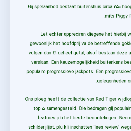
Gij spelaanbod bestaat buitenshuis circa ۲۵۰ hoo
mits Piggy 
Let echter appreciren diegene het hierbij
gewoonlijk het hoofdprij va de betreffende gok
volgen dan €۱ geheel getal, alsof bestaan deze a
verslaan. Een keuzemogelijkheid buitenkans bes
populaire progressieve jackpots. Een progressieve
gelegenheden om
Ons ploeg heeft de collectie van Red Tiger wijdlop
top ۵ samengesteld. Die bedragen gij populairs
features plu het beste beoordelingen. Neem 
schilderijlijst, plu kli inschatten ‘lees review’