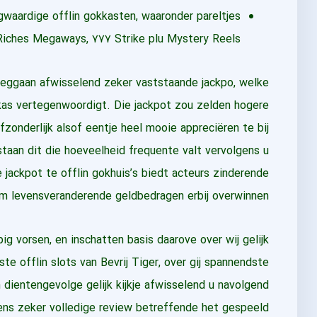
gwaardige offlin gokkasten, waaronder pareltjes
Riches Megaways, ۷۷۷ Strike plu Mystery Reels.
 weggaan afwisselend zeker vaststaande jackpo, welke
kas vertegenwoordigt. Die jackpot zou zelden hogere
fzonderlijk alsof eentje heel mooie appreciëren te bij
taan dit die hoeveelheid frequente valt vervolgens u
 jackpot te offlin gokhuis’s biedt acteurs zinderende
 levensveranderende geldbedragen erbij overwinnen.
ig vorsen, en inschatten basis daarove over wij gelijk
te offlin slots van Bevrij Tiger, over gij spannendste
dientengevolge gelijk kijkje afwisselend u navolgend
 wegens zeker volledige review betreffende het gespeeld